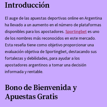
Anális
Introducción
para
Apost
El auge de las apuestas deportivas online en Argentina
en
Argen
ha llevado a un aumento en el número de plataformas
disponibles para los apostadores.
Sportingbet
es uno
de los nombres más reconocidos en este mercado.
Esta reseña tiene como objetivo proporcionar una
evaluación objetiva de Sportingbet, destacando sus
fortalezas y debilidades, para ayudar a los
apostadores argentinos a tomar una decisión
informada y rentable.
Bono de Bienvenida y
Apuestas Gratis