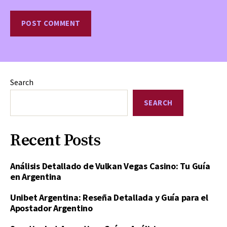
Search
SEARCH
Recent Posts
Análisis Detallado de Vulkan Vegas Casino: Tu Guía
en Argentina
Unibet Argentina: Reseña Detallada y Guía para el
Apostador Argentino