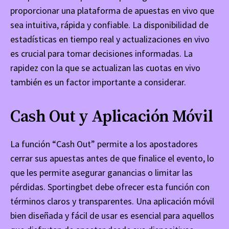
proporcionar una plataforma de apuestas en vivo que
sea intuitiva, rápida y confiable. La disponibilidad de
estadísticas en tiempo real y actualizaciones en vivo
es crucial para tomar decisiones informadas. La
rapidez con la que se actualizan las cuotas en vivo
también es un factor importante a considerar.
Cash Out y Aplicación Móvil
La función “Cash Out” permite a los apostadores
cerrar sus apuestas antes de que finalice el evento, lo
que les permite asegurar ganancias o limitar las
pérdidas. Sportingbet debe ofrecer esta función con
términos claros y transparentes. Una aplicación móvil
bien diseñada y fácil de usar es esencial para aquellos